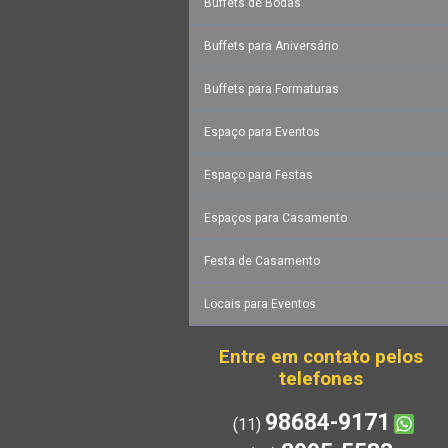
Buffets de Bodas
Buffets para Aniversário
Buffets para Formaturas
Espaço para Eventos
Espaço para Festas
Espaços para Casamento
Festa de Casamento
Locais para Eventos
Entre em contato pelos
telefones
98684-9171
(11)