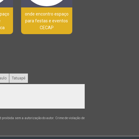
spaço
onde encontro espaço
e
para festas e eventos
oca
CECAP
aulo
Tatuapé
, é proibida sem a autorização do autor. Crime de violação de