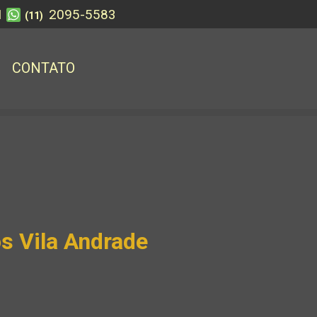
1
2095-5583
(11)
CONTATO
s Vila Andrade