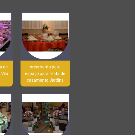
a de
orçamento para
 Vila
espaço para festa de
casamento Jardins