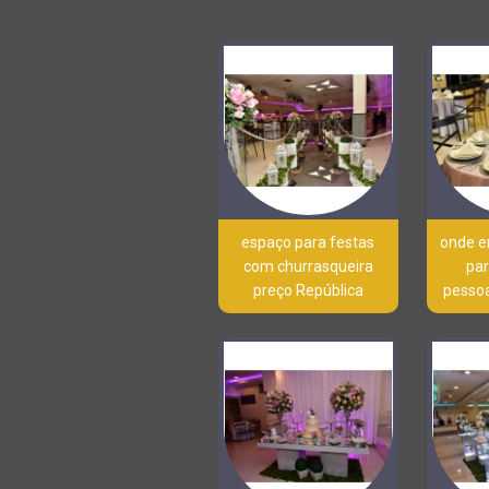
espaço para festas
onde e
com churrasqueira
par
preço República
pessoa