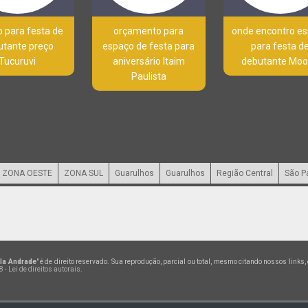
 para festa de
orçamento para
onde encontro e
utante preço
espaço de festa para
para festa d
Tucuruvi
aniversário Itaim
debutante Mo
Paulista
ZONA OESTE
ZONA SUL
Guarulhos
Guarulhos
Região Central
São P
ila Andrade
" é de direito reservado. Sua reprodução, parcial ou total, mesmo citando nossos links
 - Lei de direitos autorais
.