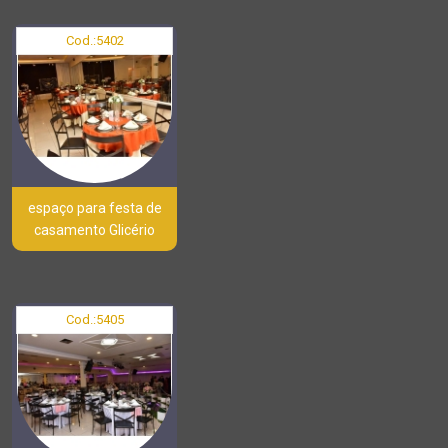
Cod.:
5402
espaço para festa de
casamento Glicério
Cod.:
5405