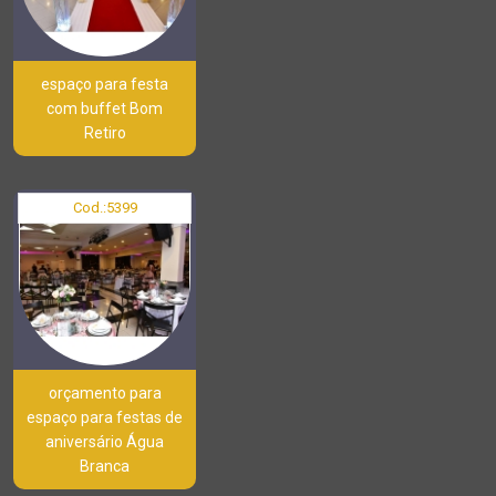
espaço para festa
com buffet Bom
Retiro
Cod.:
5399
orçamento para
espaço para festas de
aniversário Água
Branca