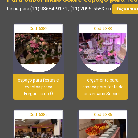
Ligue para
(11) 98684-9171
,
(11) 2095-5583
ou
faça uma 
Cod.:
5382
Cod.:
5383
espaço para festas e
orçamento para
eventos preço
espaço para festa de
Freguesia do Ó
aniversário Socorro
Cod.:
5385
Cod.:
5386