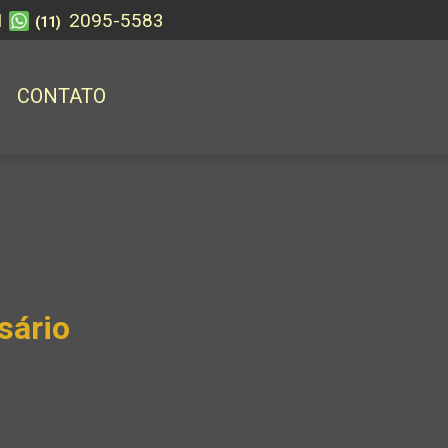
1
2095-5583
(11)
CONTATO
sário