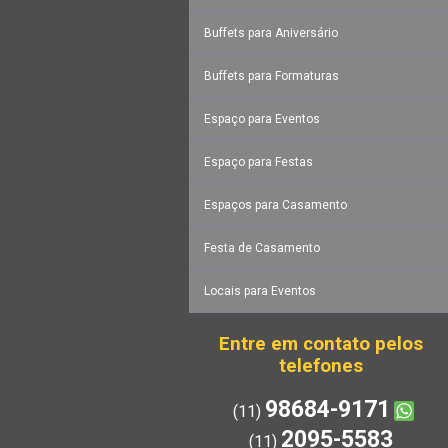
Buffets para Aniversário
Buffets para Formaturas
Espaço para Eventos
Espaço para Festas
Espaços para Casamento
Festa de Casamento
Locais para Eventos
Entre em contato pelos
telefones
98684-9171
(11)
2095-5583
(11)