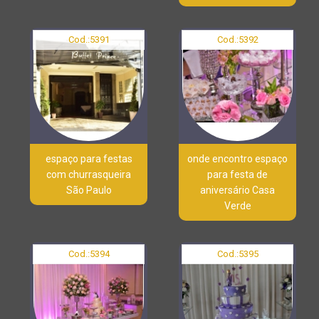
Cod.:
5391
Cod.:
5392
espaço para festas
onde encontro espaço
com churrasqueira
para festa de
São Paulo
aniversário Casa
Verde
Cod.:
5394
Cod.:
5395