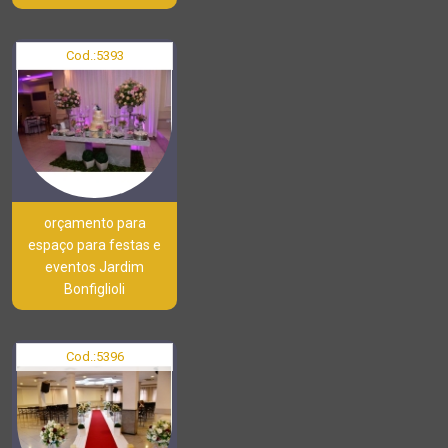
Cod.:
5393
orçamento para
espaço para festas e
eventos Jardim
Bonfiglioli
Cod.:
5396