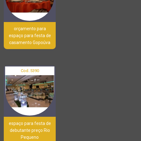
orçamento para
espaço para festa de
casamento Gopoúva
Cod.:
5390
espaço para festa de
debutante preço Rio
Pequeno