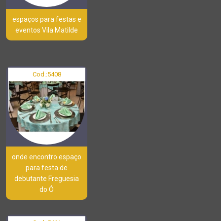
espaços para festas e
eventos Vila Matilde
Cod.:
5408
onde encontro espaço
para festa de
debutante Freguesia
do Ó