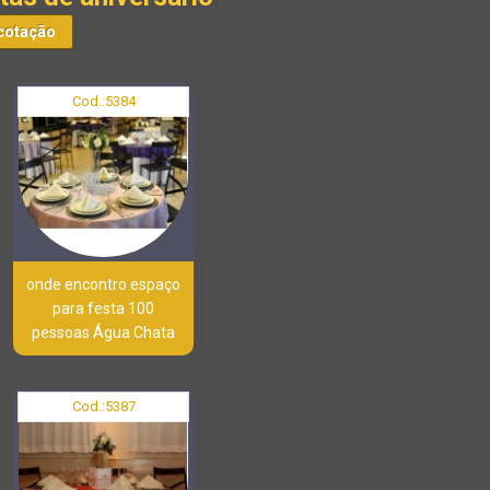
cotação
Cod.:
5384
onde encontro espaço
para festa 100
pessoas Água Chata
Cod.:
5387