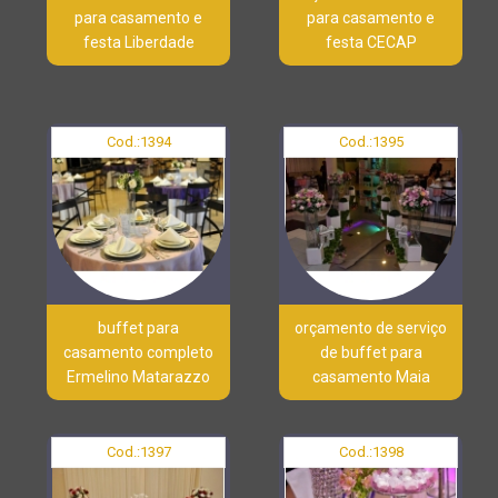
para casamento e
para casamento e
festa Liberdade
festa CECAP
Cod.:
1394
Cod.:
1395
buffet para
orçamento de serviço
casamento completo
de buffet para
Ermelino Matarazzo
casamento Maia
Cod.:
1397
Cod.:
1398