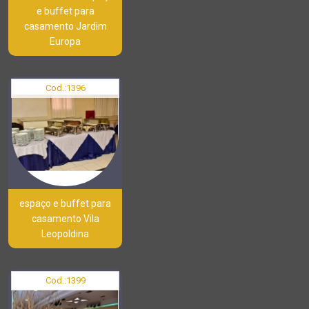
e buffet para
casamento Jardim
Europa
Cod.:
1396
espaço e buffet para
casamento Vila
Leopoldina
Cod.:
1399