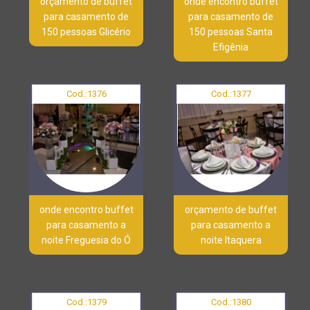
orçamento de buffet
onde encontro buffet
para casamento de
para casamento de
150 pessoas Glicério
150 pessoas Santa
Efigênia
Cod.:
1376
Cod.:
1377
onde encontro buffet
orçamento de buffet
para casamento a
para casamento a
noite Freguesia do Ó
noite Itaquera
Cod.:
1379
Cod.:
1380