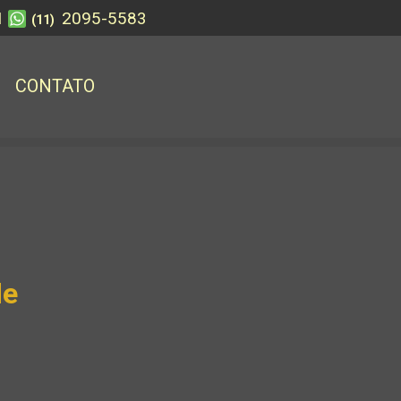
1
2095-5583
(11)
CONTATO
de