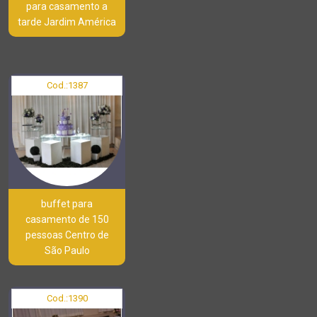
para casamento a
tarde Jardim América
Cod.:
1387
buffet para
casamento de 150
pessoas Centro de
São Paulo
Cod.:
1390