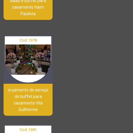
salão e buffet para
casamento Itaim
Paulista
Cod.:
1378
orçamento de serviço
de buffet para
casamento Vila
Guilherme
Cod.:
1381