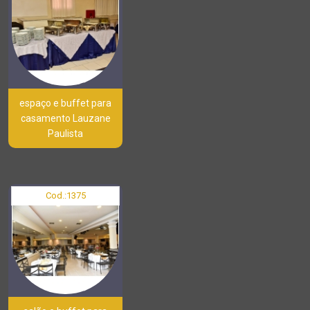
espaço e buffet para
casamento Lauzane
Paulista
Cod.:
1375