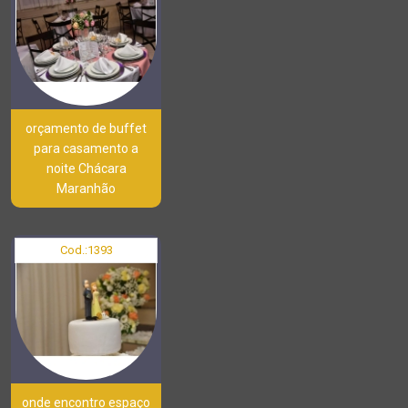
orçamento de buffet
para casamento a
noite Chácara
Maranhão
Cod.:
1393
onde encontro espaço