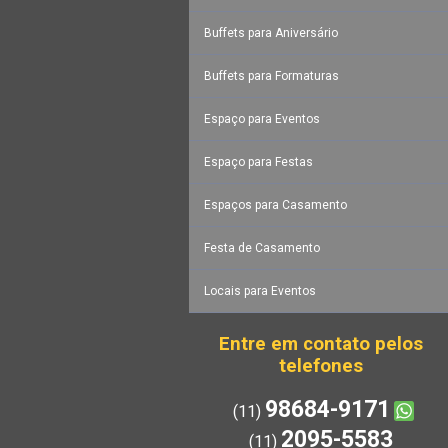
Buffets para Aniversário
Buffets para Formaturas
Espaço para Eventos
Espaço para Festas
Espaços para Casamento
Festa de Casamento
Locais para Eventos
Entre em contato pelos
telefones
98684-9171
(11)
2095-5583
(11)