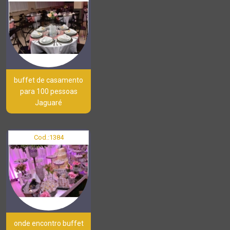
buffet de casamento
para 100 pessoas
Jaguaré
Cod.:
1384
onde encontro buffet