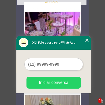
Cod.:
9079
Olá! Fale agora pelo WhatsApp.
buffet para formatura infantil orçar Santa
Efigênia
Iniciar conversa
Cod.:
9080
1