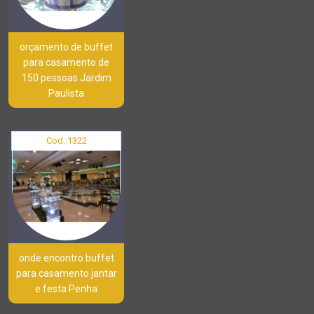
orçamento de buffet
para casamento de
150 pessoas Jardim
Paulista
Cod.:
1322
onde encontro buffet
para casamento jantar
e festa Penha