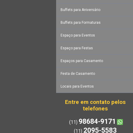
Buffets para Aniversário
Buffets para Formaturas
Espaço para Eventos
Espaço para Festas
Espaços para Casamento
Festa de Casamento
Locais para Eventos
Entre em contato pelos
telefones
98684-9171
(11)
2095-5583
(11)