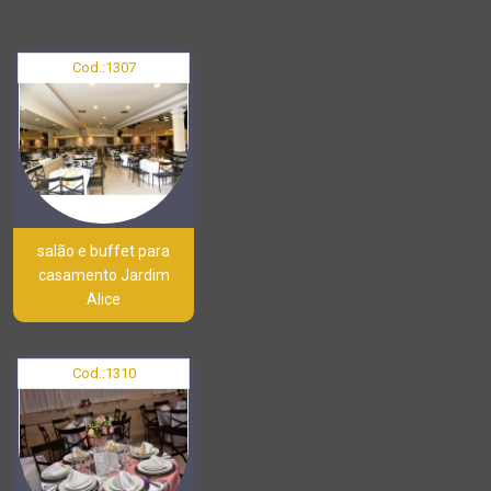
Cod.:
1307
salão e buffet para
casamento Jardim
Alice
Cod.:
1310