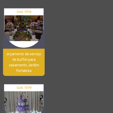
Cod.:
1316
orçamento de serviço
de buffet para
casamento Jardim
Fortaleza
Cod.:
1319