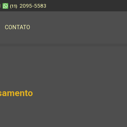
1
2095-5583
(11)
CONTATO
asamento