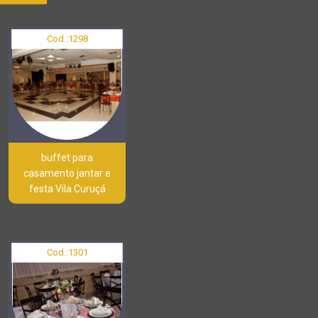
Cod.:
1298
buffet para
casamento jantar e
festa Vila Curuçá
Cod.:
1301