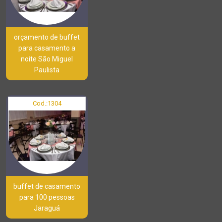
orçamento de buffet
para casamento a
noite São Miguel
Paulista
Cod.:
1304
buffet de casamento
para 100 pessoas
Jaraguá