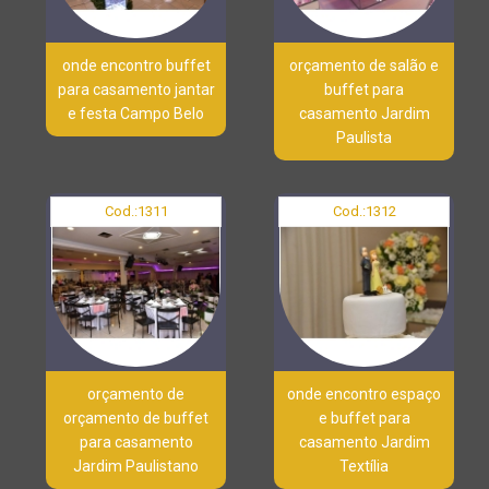
onde encontro buffet
orçamento de salão e
para casamento jantar
buffet para
e festa Campo Belo
casamento Jardim
Paulista
Cod.:
1311
Cod.:
1312
orçamento de
onde encontro espaço
orçamento de buffet
e buffet para
para casamento
casamento Jardim
Jardim Paulistano
Textília