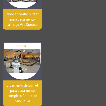
onde encontro buffet
para casamento
almoço Vila Curuçá
Cod.:
1313
orçamento de buffet
para casamento
completo Centro de
São Paulo