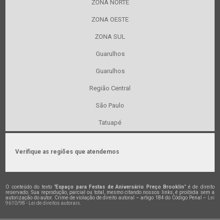
ZONA NORTE
ZONA OESTE
ZONA SUL
Guarulhos
Guarulhos
Região Central
São Paulo
Tatuapé
Verifique as regiões que atendemos
O conteúdo do texto "
Espaço para Festas de Aniversário Preço Brooklin
" é de direito
reservado. Sua reprodução, parcial ou total, mesmo citando nossos links, é proibida sem a
autorização do autor. Crime de violação de direito autoral – artigo 184 do Código Penal –
Lei
9610/98 - Lei de direitos autorais
.