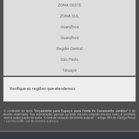
ZONA OESTE
ZONA SUL
Guarulhos
Guarulhos
Região Central
São Paulo
Tatuapé
Verifique as regiões que atendemos
O conteúdo do texto "
Orçamento para Espaço para Festa de Casamento Jardins
" é de
direito reservado. Sua reprodução, parcial ou total, mesmo citando nossos links, é proibida
sem a autorização do autor. Crime de violação de direito autoral – artigo 184 do Código Penal
–
Lei 9610/98 - Lei de direitos autorais
.