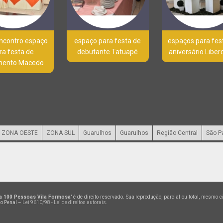
ncontro espaço
espaço para festa de
espaços para fes
ra festa de
debutante Tatuapé
aniversário Libe
mento Macedo
ZONA OESTE
ZONA SUL
Guarulhos
Guarulhos
Região Central
São P
a 100 Pessoas Vila Formosa
" é de direito reservado. Sua reprodução, parcial ou total, mesmo 
go Penal –
Lei 9610/98 - Lei de direitos autorais
.