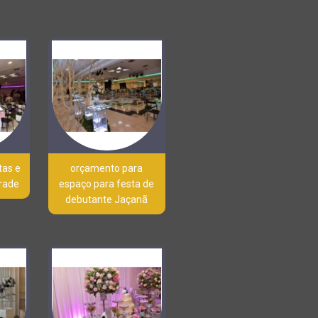
tas e
orçamento para
rade
espaço para festa de
debutante Jaçanã