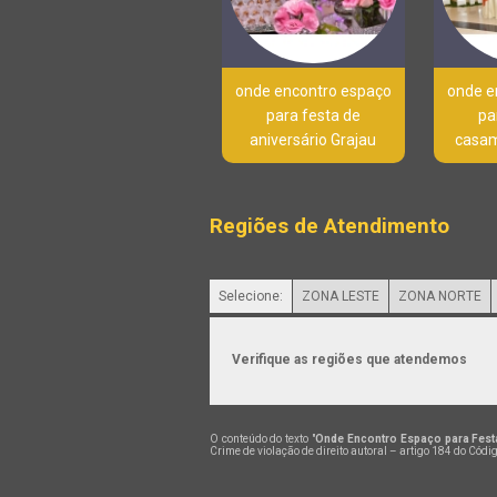
onde encontro espaço
onde e
para festa de
pa
aniversário Grajau
casa
Regiões de Atendimento
Selecione:
ZONA LESTE
ZONA NORTE
Verifique as regiões que atendemos
O conteúdo do texto "
Onde Encontro Espaço para Fest
Crime de violação de direito autoral – artigo 184 do Códi