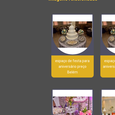
espaço de festa para
espaço
aniversário preço
anivers
Belém