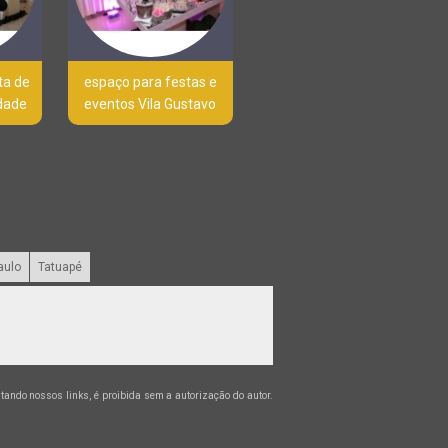
ta de
espaço para festas e
rdade
eventos Vila Gustavo
aulo
Tatuapé
citando nossos links, é proibida sem a autorização do autor.