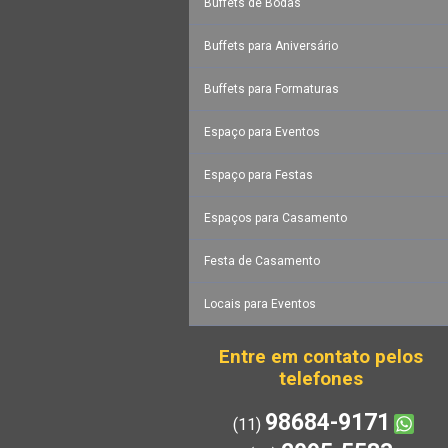
Buffets de Bodas
Buffets para Aniversário
Buffets para Formaturas
Espaço para Eventos
Espaço para Festas
Espaços para Casamento
Festa de Casamento
Locais para Eventos
Entre em contato pelos
telefones
98684-9171
(11)