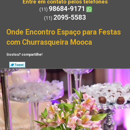
Entre em contato pelos telefones
98684-9171
(11)
2095-5583
(11)
Onde Encontro Espaço para Festas
com Churrasqueira Mooca
Gostou? compartilhe!