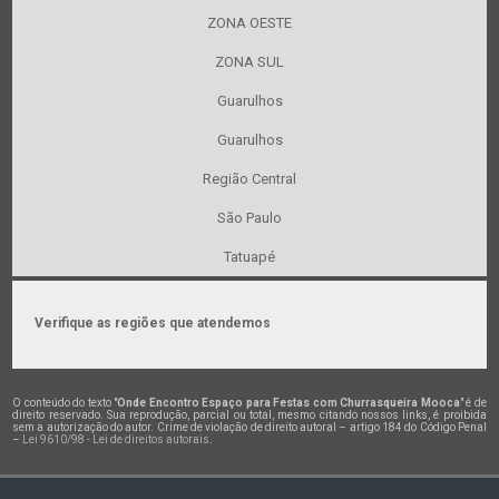
ZONA OESTE
ZONA SUL
Guarulhos
Guarulhos
Região Central
São Paulo
Tatuapé
Verifique as regiões que atendemos
O conteúdo do texto "
Onde Encontro Espaço para Festas com Churrasqueira Mooca
" é de
direito reservado. Sua reprodução, parcial ou total, mesmo citando nossos links, é proibida
sem a autorização do autor. Crime de violação de direito autoral – artigo 184 do Código Penal
–
Lei 9610/98 - Lei de direitos autorais
.