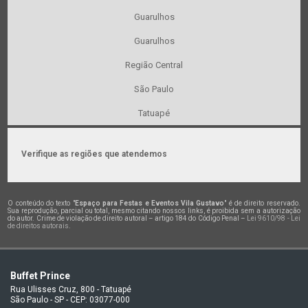
Guarulhos
Guarulhos
Região Central
São Paulo
Tatuapé
Verifique as regiões que atendemos
O conteúdo do texto "
Espaço para Festas e Eventos Vila Gustavo
" é de direito reservado.
Sua reprodução, parcial ou total, mesmo citando nossos links, é proibida sem a autorização
do autor. Crime de violação de direito autoral – artigo 184 do Código Penal –
Lei 9610/98 - Lei
de direitos autorais
.
Buffet Prince
Rua Ulisses Cruz, 800 - Tatuapé
São Paulo - SP - CEP: 03077-000