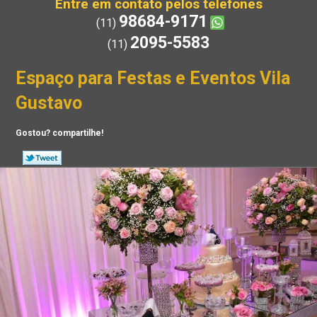
Entre em contato pelos telefones
98684-9171
(11)
2095-5583
(11)
Espaço para Festas e Eventos Vila
Gustavo
Gostou? compartilhe!