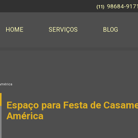
98684-917
(11)
HOME
SERVIÇOS
BLOG
América
Espaço para Festa de Casam
América