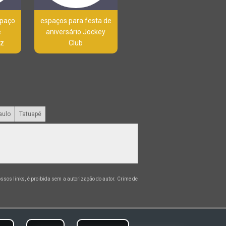
spaço
espaços para festa de
e
aniversário Jockey
uz
Club
aulo
Tatuapé
nossos links, é proibida sem a autorização do autor. Crime de