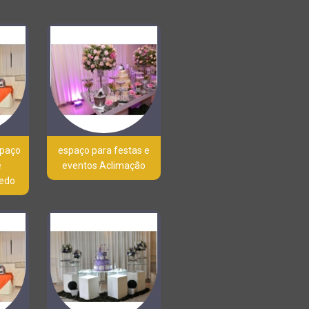
spaço
espaço para festas e
e
eventos Aclimação
edo