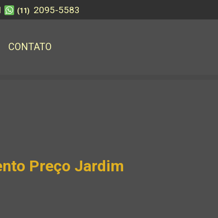
1
2095-5583
(11)
CONTATO
ento Preço Jardim