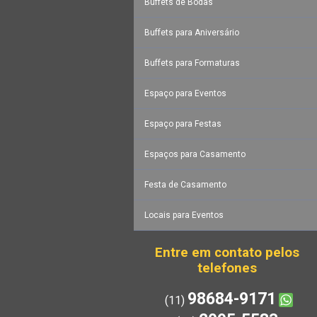
Buffets de Bodas
Buffets para Aniversário
Buffets para Formaturas
Espaço para Eventos
Espaço para Festas
Espaços para Casamento
Festa de Casamento
Locais para Eventos
Entre em contato pelos
telefones
98684-9171
(11)