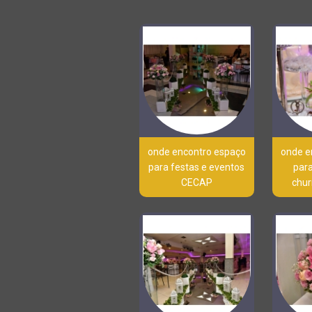
onde encontro espaço
onde e
para festas e eventos
par
CECAP
chur