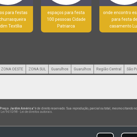
os para festas
espaços para festa
onde encontro e
churrasqueira
100 pessoas Cidade
para festa d
dim Textília
Patriarca
casamento L
ZONA OESTE
ZONA SUL
Guarulhos
Guarulhos
Região Central
São P
 Preço Jardim América
" é de direito reservado. Sua reprodução, parcial ou total, mesmo citando 
–
Lei 9610/98 - Lei de direitos autorais
.