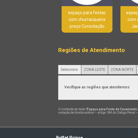
espaço para festas
espaç
com churrasqueira
com 
preço Consolação
Jar
Regiões de Atendimento
Selecione:
ZONA LESTE
ZONA NORTE
Verifique as regiões que atendemos
O conteúdo do texto "
Espaço para Festa de Casamento
violação de direito autoral – artigo 184 do Código Penal 
Buffet Prince