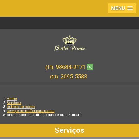
MENU
98684-9171
(11)
2095-5583
(11)
Home
Serviços
buffets de bodas
serviço de buffet para bodas
onde encontro buffet bodas de ouro Sumaré
Serviços