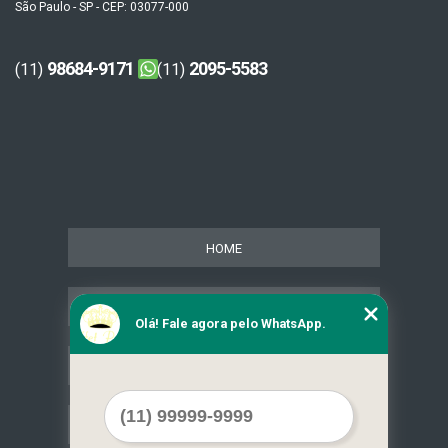
São Paulo - SP - CEP: 03077-000
98684-9171
2095-5583
(11)
(11)
HOME
SERVIÇOS
Olá! Fale agora pelo WhatsApp.
CONTATO
MAPA DO SITE