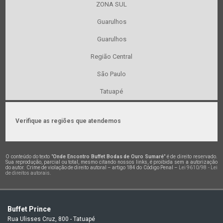
ZONA SUL
Guarulhos
Guarulhos
Região Central
São Paulo
Tatuapé
Verifique as regiões que atendemos
O conteúdo do texto "
Onde Encontro Buffet Bodas de Ouro Sumaré
" é de direito reservado.
Sua reprodução, parcial ou total, mesmo citando nossos links, é proibida sem a autorização
do autor. Crime de violação de direito autoral – artigo 184 do Código Penal –
Lei 9610/98 - Lei
de direitos autorais
.
Buffet Prince
Rua Ulisses Cruz, 800 - Tatuapé