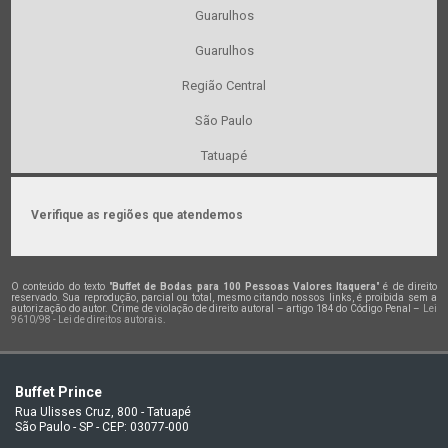
Guarulhos
Guarulhos
Região Central
São Paulo
Tatuapé
Verifique as regiões que atendemos
O conteúdo do texto "
Buffet de Bodas para 100 Pessoas Valores Itaquera
" é de direito
reservado. Sua reprodução, parcial ou total, mesmo citando nossos links, é proibida sem a
autorização do autor. Crime de violação de direito autoral – artigo 184 do Código Penal –
Lei
9610/98 - Lei de direitos autorais
.
Buffet Prince
Rua Ulisses Cruz, 800 - Tatuapé
São Paulo - SP - CEP: 03077-000