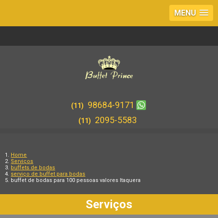
MENU
98684-9171
(11)
2095-5583
(11)
Home
Serviços
buffets de bodas
serviço de buffet para bodas
buffet de bodas para 100 pessoas valores Itaquera
Serviços