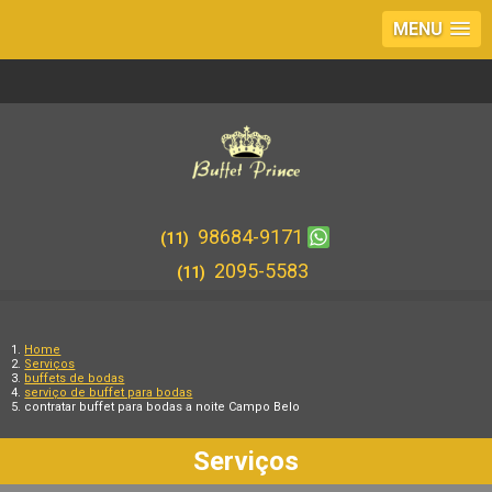
MENU
98684-9171
(11)
2095-5583
(11)
Home
Serviços
buffets de bodas
serviço de buffet para bodas
contratar buffet para bodas a noite Campo Belo
Serviços