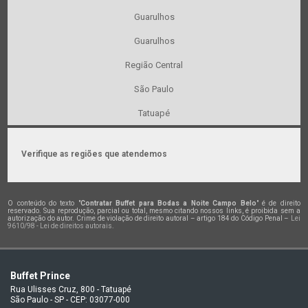
Guarulhos
Guarulhos
Região Central
São Paulo
Tatuapé
Verifique as regiões que atendemos
O conteúdo do texto "
Contratar Buffet para Bodas a Noite Campo Belo
" é de direito
reservado. Sua reprodução, parcial ou total, mesmo citando nossos links, é proibida sem a
autorização do autor. Crime de violação de direito autoral – artigo 184 do Código Penal –
Lei
9610/98 - Lei de direitos autorais
.
Buffet Prince
Rua Ulisses Cruz, 800 - Tatuapé
São Paulo - SP - CEP: 03077-000