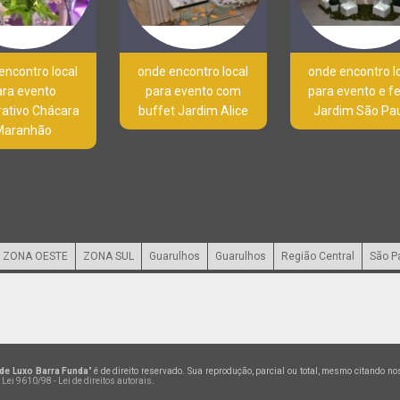
encontro local
onde encontro local
onde encontro l
ara evento
para evento com
para evento e f
rativo Chácara
buffet Jardim Alice
Jardim São Pa
Maranhão
ZONA OESTE
ZONA SUL
Guarulhos
Guarulhos
Região Central
São P
de Luxo Barra Funda
" é de direito reservado. Sua reprodução, parcial ou total, mesmo citando n
–
Lei 9610/98 - Lei de direitos autorais
.