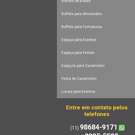
Buffets de Bodas
Buffets para Aniversário
Buffets para Formaturas
Espaço para Eventos
Espaço para Festas
Espaços para Casamento
Festa de Casamento
Locais para Eventos
Entre em contato pelos
telefones
98684-9171
(11)