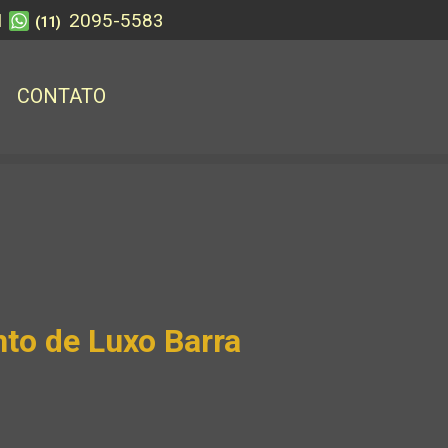
1
2095-5583
(11)
CONTATO
to de Luxo Barra