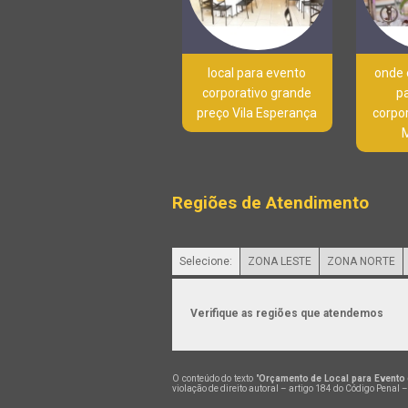
local para evento
onde 
corporativo grande
p
preço Vila Esperança
corpo
Regiões de Atendimento
Selecione:
ZONA LESTE
ZONA NORTE
Verifique as regiões que atendemos
O conteúdo do texto "
Orçamento de Local para Evento 
violação de direito autoral – artigo 184 do Código Penal 