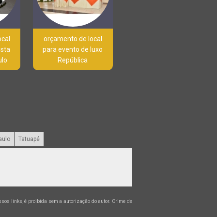
ocal
orçamento de local
esta
para evento de luxo
ulo
República
aulo
Tatuapé
ossos links, é proibida sem a autorização do autor. Crime de