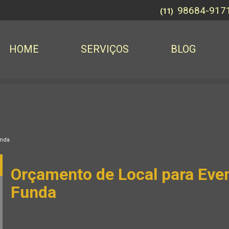
98684-917
(11)
HOME
SERVIÇOS
BLOG
unda
Orçamento de Local para Even
Funda