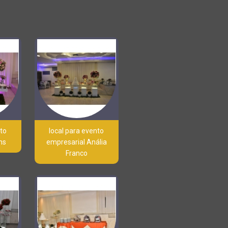
nto
local para evento
ns
empresarial Anália
Franco