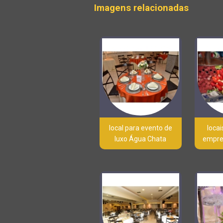
Imagens relacionadas
local para evento de
locai
luxo Água Chata
empre