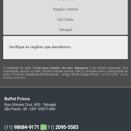
Região Central
São Paulo
Tatuapé
Verifique as regiões que atendemos
O conteúdo do texto "
Local para Evento de Luxo Itapegica
" é de direito reservado. Sua
reprodução, parcial ou total, mesmo citando nossos links, é proibida sem a autorização do
autor. Crime de violação de direito autoral – artigo 184 do Código Penal –
Lei 9610/98 - Lei de
direitos autorais
.
Buffet Prince
Rua Ulisses Cruz, 800 - Tatuapé
São Paulo - SP - CEP: 03077-000
98684-9171
2095-5583
(11)
(11)