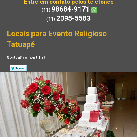
Entre em contato pelos telefones
98684-9171
(11)
2095-5583
(11)
Locais para Evento Religioso
Tatuapé
Gostou? compartilhe!