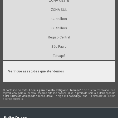
ZONA OESTE
ZONA SUL
Guarulhos
Guarulhos
Região Central
São Paulo
Tatuapé
Verifique as regiões que atendemos
O conteúdo do texto "
Locais para Evento Religioso Tatuapé
" é de direito reservado. Sua
reprodução, parcial ou total, mesmo citando nossos links, é proibida sem a autorização do
autor. Crime de violação de direito autoral – artigo 184 do Código Penal –
Lei 9610/98 - Lei de
direitos autorais
.