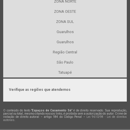
ZONA NORTE
ZONA OESTE
ZONA SUL
Guarulhos
Guarulhos
Região Central
São Paulo
Tatuapé
Verifique as regiões que atendemos
O conteúdo do texto "
Espaços de Casamento Sé
" é de direito reservado. Sua reprodução,
parcial ou total, mesmo citando nossos links, é proibida sem a autorização do autor. Crime de
violação de direito autoral – artigo 184 do Código Penal –
Lei 9610/98 - Lei de direitos
autorais
.