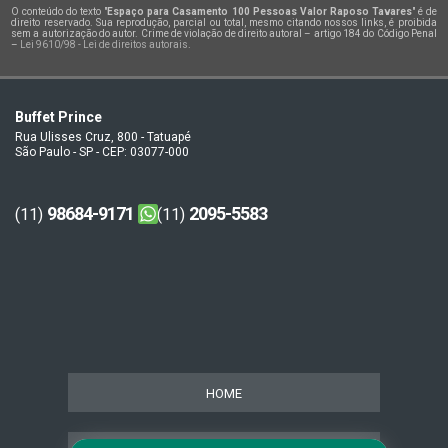
O conteúdo do texto "
Espaço para Casamento 100 Pessoas Valor Raposo Tavares
" é de
direito reservado. Sua reprodução, parcial ou total, mesmo citando nossos links, é proibida
sem a autorização do autor. Crime de violação de direito autoral – artigo 184 do Código Penal
–
Lei 9610/98 - Lei de direitos autorais
.
Buffet Prince
Rua Ulisses Cruz, 800 - Tatuapé
São Paulo - SP - CEP: 03077-000
98684-9171
2095-5583
(11)
(11)
HOME