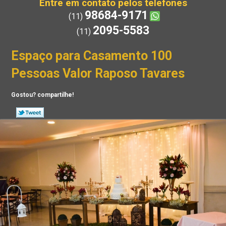
Entre em contato pelos telefones
98684-9171
(11)
2095-5583
(11)
Espaço para Casamento 100
Pessoas Valor Raposo Tavares
Gostou? compartilhe!