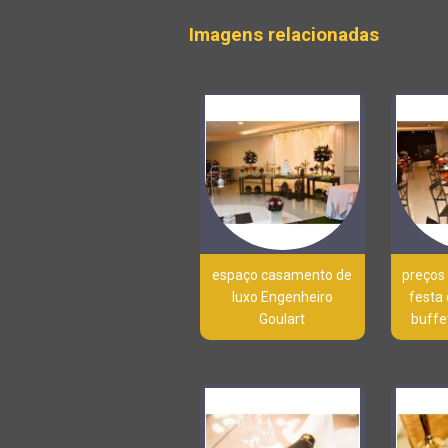
Imagens relacionadas
espaço casamento de
preços
luxo Engenheiro
festa
Goulart
buffe