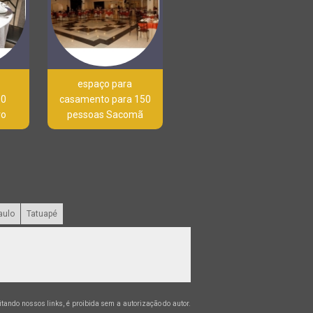
espaço para
00
casamento para 150
ro
pessoas Sacomã
aulo
Tatuapé
citando nossos links, é proibida sem a autorização do autor.