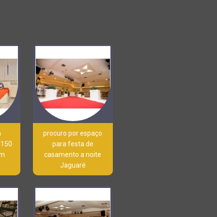
a
procuro por espaço
 150
para festa de
im
casamento a noite
Jaguaré