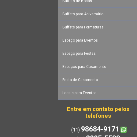
Buffets de Bodas
Buffets para Aniversário
Buffets para Formaturas
Espaço para Eventos
Espaço para Festas
Espaços para Casamento
Festa de Casamento
Locais para Eventos
Entre em contato pelos
telefones
98684-9171
(11)