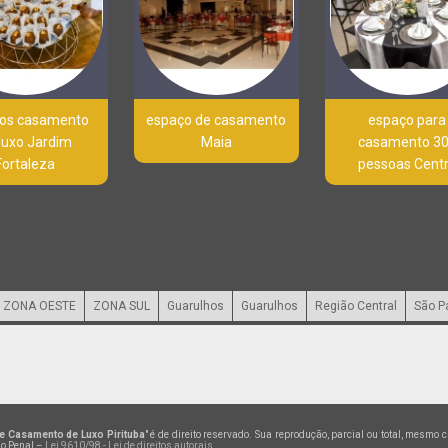
os casamento
espaço de casamento
espaço para
luxo Jardim
Maia
casamento 3
Fortaleza
pessoas Cent
ZONA OESTE
ZONA SUL
Guarulhos
Guarulhos
Região Central
São P
e Casamento de Luxo Pirituba
" é de direito reservado. Sua reprodução, parcial ou total, mesmo 
go Penal –
Lei 9610/98 - Lei de direitos autorais
.