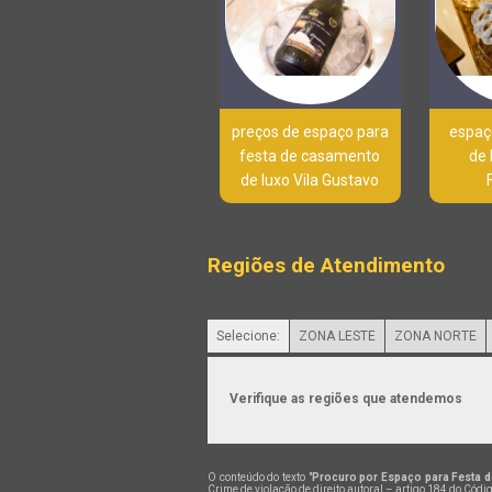
preços de espaço para
espaç
festa de casamento
de 
de luxo Vila Gustavo
Regiões de Atendimento
Selecione:
ZONA LESTE
ZONA NORTE
Verifique as regiões que atendemos
O conteúdo do texto "
Procuro por Espaço para Festa d
Crime de violação de direito autoral – artigo 184 do Códi