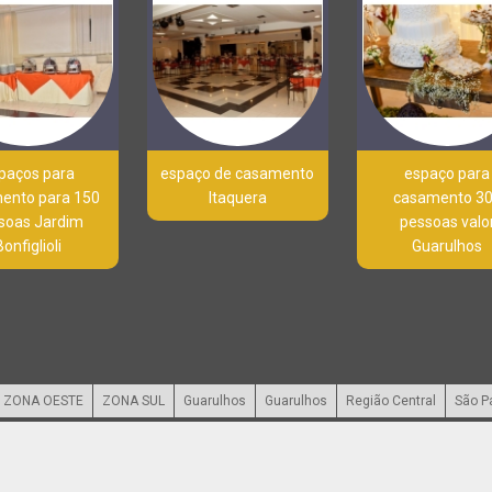
paços para
espaço de casamento
espaço para
ento para 150
Itaquera
casamento 3
soas Jardim
pessoas valo
Bonfiglioli
Guarulhos
ZONA OESTE
ZONA SUL
Guarulhos
Guarulhos
Região Central
São P