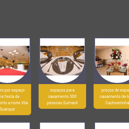
ro por espaço
espaços para
preços de esp
ra festa de
casamento 300
casamento de l
to a noite Vila
pessoas Sumaré
Cachoeirinh
Buarque