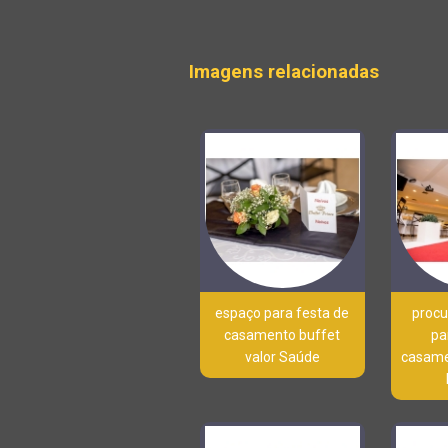
Imagens relacionadas
espaço para festa de
procu
casamento buffet
pa
valor Saúde
casamen