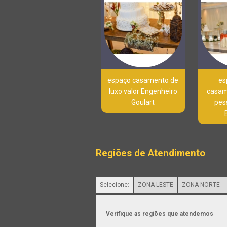
espaço casamento de
es
luxo valor Engenheiro
casam
Goulart
pes
Regiões de Atendimento
Selecione:
ZONA LESTE
ZONA NORTE
Verifique as regiões que atendemos