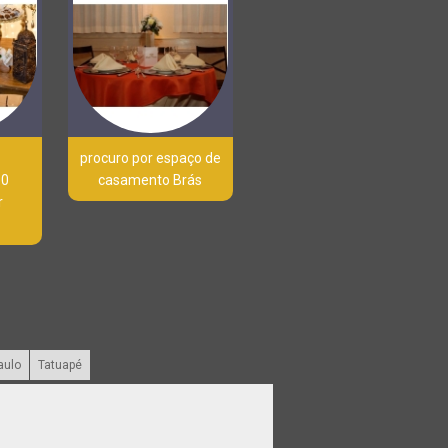
procuro por espaço de
00
casamento Brás
r
aulo
Tatuapé