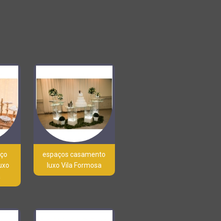
aço
espaços casamento
uxo
luxo Vila Formosa
a