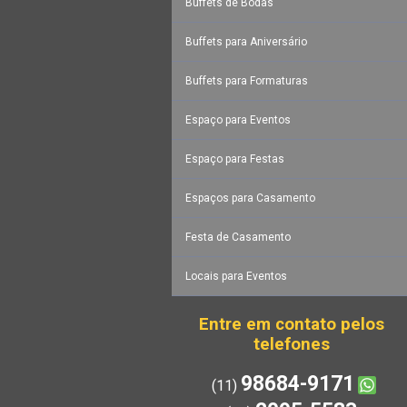
Buffets de Bodas
Buffets para Aniversário
Buffets para Formaturas
Espaço para Eventos
Espaço para Festas
Espaços para Casamento
Festa de Casamento
Locais para Eventos
Entre em contato pelos
telefones
98684-9171
(11)