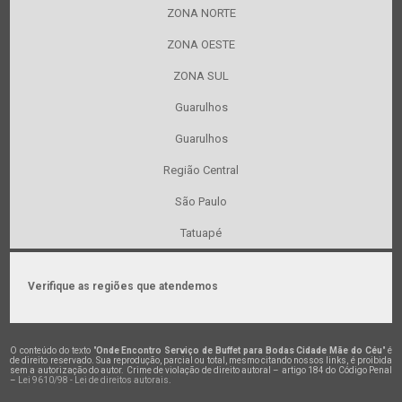
ZONA NORTE
ZONA OESTE
ZONA SUL
Guarulhos
Guarulhos
Região Central
São Paulo
Tatuapé
Verifique as regiões que atendemos
O conteúdo do texto "
Onde Encontro Serviço de Buffet para Bodas Cidade Mãe do Céu
" é
de direito reservado. Sua reprodução, parcial ou total, mesmo citando nossos links, é proibida
sem a autorização do autor. Crime de violação de direito autoral – artigo 184 do Código Penal
–
Lei 9610/98 - Lei de direitos autorais
.