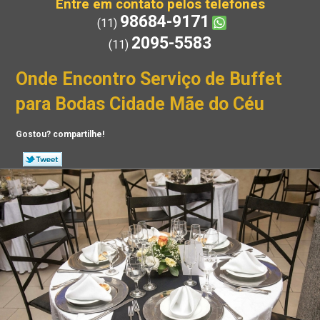
Entre em contato pelos telefones
98684-9171
(11)
2095-5583
(11)
Onde Encontro Serviço de Buffet
para Bodas Cidade Mãe do Céu
Gostou? compartilhe!