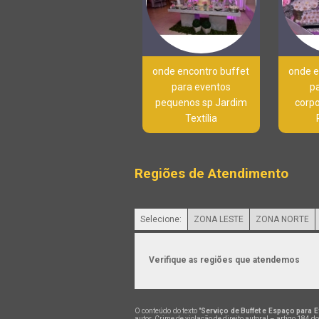
onde encontro buffet
onde e
para eventos
p
pequenos sp Jardim
corpo
Textília
Regiões de Atendimento
Selecione:
ZONA LESTE
ZONA NORTE
Verifique as regiões que atendemos
O conteúdo do texto "
Serviço de Buffet e Espaço para
autor. Crime de violação de direito autoral – artigo 184 