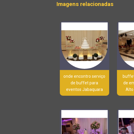
Imagens relacionadas
onde encontro serviço
buffe
de buffet para
de e
eventos Jabaquara
Alto