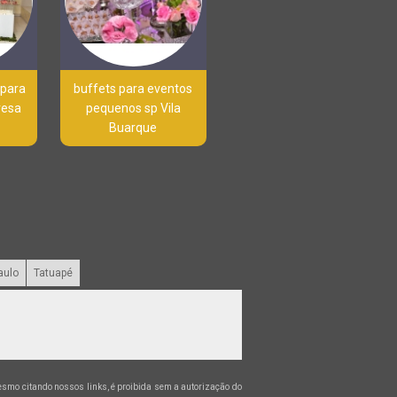
 para
buffets para eventos
resa
pequenos sp Vila
Buarque
aulo
Tatuapé
 mesmo citando nossos links, é proibida sem a autorização do