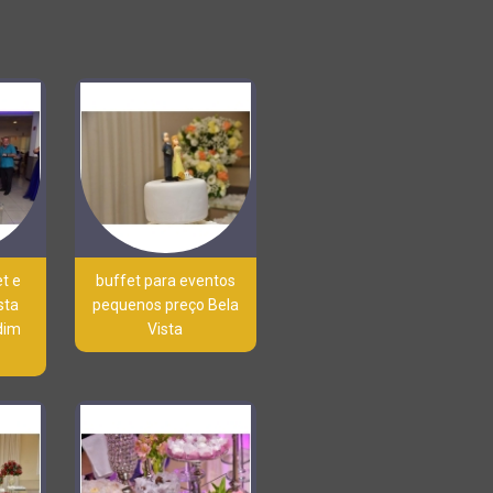
et e
buffet para eventos
sta
pequenos preço Bela
dim
Vista