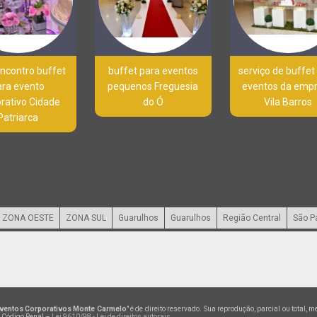
ncontro buffet
buffet para eventos
serviço de buffet
ara evento
pequenos Freguesia
eventos da emp
rativo Cidade
do Ó
Vila Barros
Patriarca
ZONA OESTE
ZONA SUL
Guarulhos
Guarulhos
Região Central
São P
 Eventos Corporativos Monte Carmelo
" é de direito reservado. Sua reprodução, parcial ou total,
do Código Penal –
Lei 9610/98 - Lei de direitos autorais
.