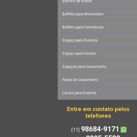
Buffets de Bodas
Buffets para Aniversário
Buffets para Formaturas
Espaço para Eventos
Espaço para Festas
Espaços para Casamento
Festa de Casamento
Locais para Eventos
Entre em contato pelos
telefones
98684-9171
(11)