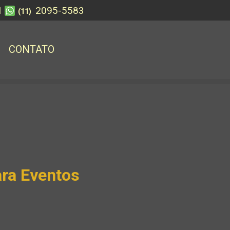
1
2095-5583
(11)
CONTATO
ara Eventos