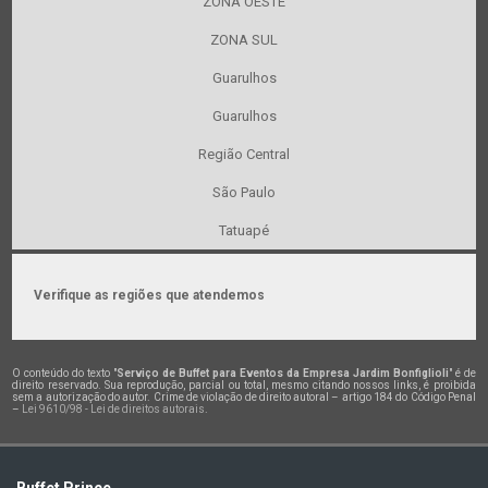
ZONA OESTE
ZONA SUL
Guarulhos
Guarulhos
Região Central
São Paulo
Tatuapé
Verifique as regiões que atendemos
O conteúdo do texto "
Serviço de Buffet para Eventos da Empresa Jardim Bonfiglioli
" é de
direito reservado. Sua reprodução, parcial ou total, mesmo citando nossos links, é proibida
sem a autorização do autor. Crime de violação de direito autoral – artigo 184 do Código Penal
–
Lei 9610/98 - Lei de direitos autorais
.