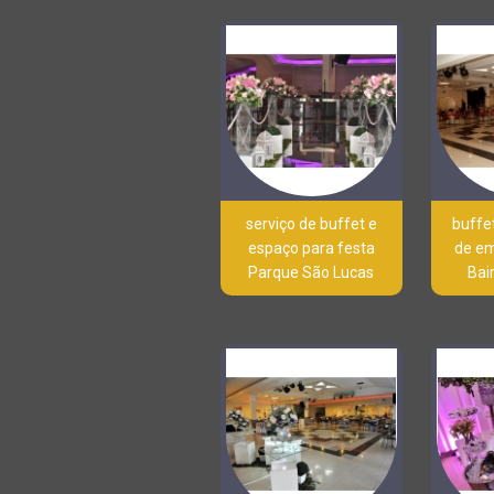
serviço de buffet e
buffe
espaço para festa
de e
Parque São Lucas
Bai