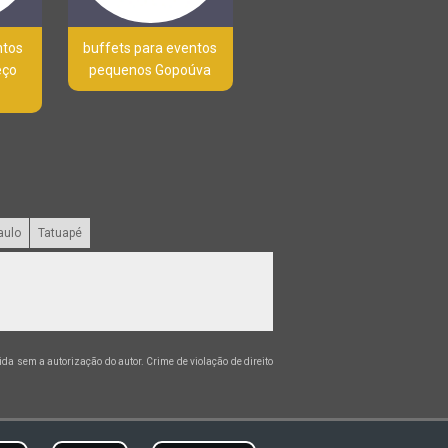
ntos
buffets para eventos
eço
pequenos Gopoúva
aulo
Tatuapé
bida sem a autorização do autor. Crime de violação de direito