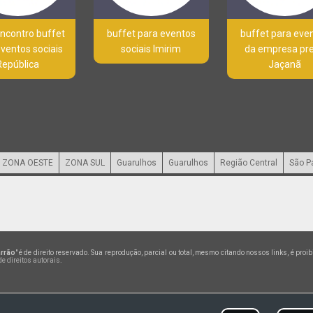
ncontro buffet
buffet para eventos
buffet para eve
ventos sociais
sociais Imirim
da empresa pr
República
Jaçanã
ZONA OESTE
ZONA SUL
Guarulhos
Guarulhos
Região Central
São P
arrão
" é de direito reservado. Sua reprodução, parcial ou total, mesmo citando nossos links, é proi
de direitos autorais
.