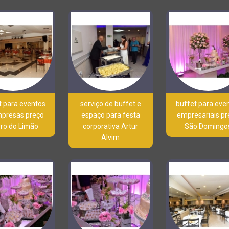
t para eventos
serviço de buffet e
buffet para eve
mpresas preço
espaço para festa
empresariais p
rro do Limão
corporativa Artur
São Domingo
Alvim