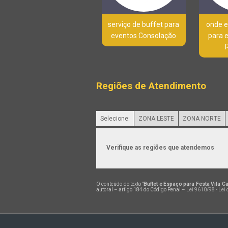
serviço de buffet para
onde e
eventos Consolação
para e
Regiões de Atendimento
Selecione:
ZONA LESTE
ZONA NORTE
Verifique as regiões que atendemos
O conteúdo do texto "
Buffet e Espaço para Festa Vila C
autoral – artigo 184 do Código Penal –
Lei 9610/98 - Lei 