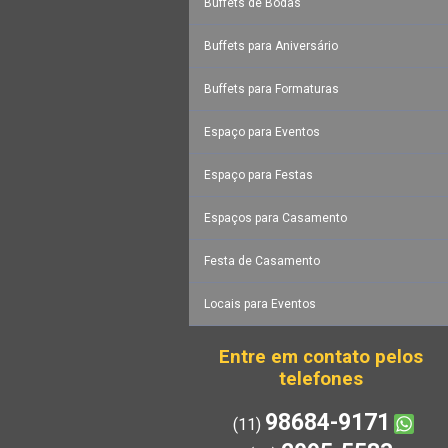
Buffets de Bodas
Buffets para Aniversário
Buffets para Formaturas
Espaço para Eventos
Espaço para Festas
Espaços para Casamento
Festa de Casamento
Locais para Eventos
Entre em contato pelos
telefones
98684-9171
(11)