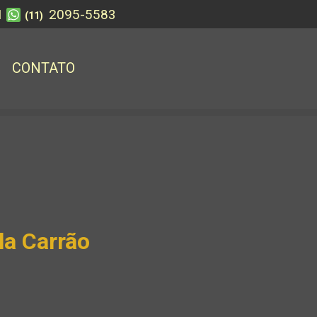
1
2095-5583
(11)
CONTATO
la Carrão